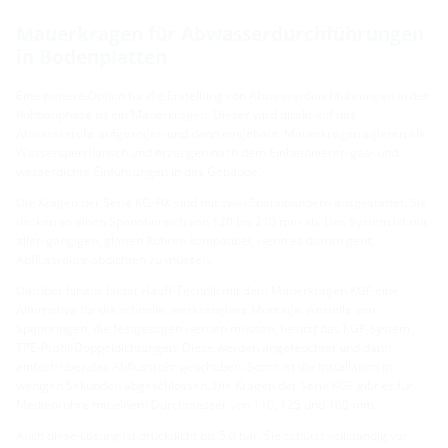
Mauerkragen für Abwasserdurchführungen
in Bodenplatten
Eine weitere Option für die Erstellung von Abwasserdurchführungen in der
Rohbauphase ist ein Mauerkragen. Dieser wird direkt auf das
Abwasserrohr aufgezogen und dann eingebaut. Mauerkragen agieren als
Wassersperrflansch und erzeugen nach dem Einbetonieren gas- und
wasserdichte Einführungen in das Gebäude.
Die Kragen der Serie KG-FIX sind mit zwei Spannbändern ausgestattet. Sie
decken so einen Spannbereich von 120 bis 210 mm ab. Das System ist mit
allen gängigen, glatten Rohren kompatibel, wenn es darum geht,
Abflussrohre abdichten zu müssen.
Darüber hinaus bietet Hauff-Technik mit dem Mauerkragen KGF eine
Alternative für die schnelle, werkzeuglose Montage. Anstelle von
Spannringen, die festgezogen werden müssen, besitzt das KGF-System
TPE-Profil-Doppeldichtungen. Diese werden angefeuchtet und dann
einfach über das Abflussrohr geschoben. Somit ist die Installation in
wenigen Sekunden abgeschlossen. Die Kragen der Serie KGF gibt es für
Medienrohre mit einem Durchmesser von 110, 125 und 160 mm.
Auch diese Lösung ist druckdicht bis 5,0 bar. Sie schützt vollständig vor