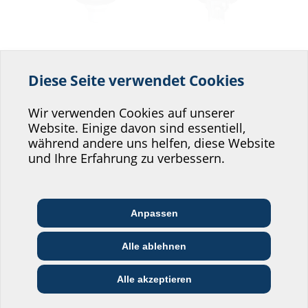
Bodenablauf mit
Bodenablauf
Folienflansch
Diese Seite verwendet Cookies
mit Rücklaufsperre
Helfen Sie uns den
BALF
BAL RLS
Service unserer
Wir verwenden Cookies auf unserer
Website. Einige davon sind essentiell,
Website zu verbessern!
während andere uns helfen, diese Website
Wo würden Sie sich einordnen?
und Ihre Erfahrung zu verbessern.
Anpassen
Architekt:in &
Kommunikations­
Handels­partner:in
Planer:in
branche
Bodenablauf mit
Alle ablehnen
Folienflansch
Bau-/General­
EVU/­Stadt­werke
Installateur:in
mit Rücklaufsperre
unternehmer:in
Alle akzeptieren
BALF RLS