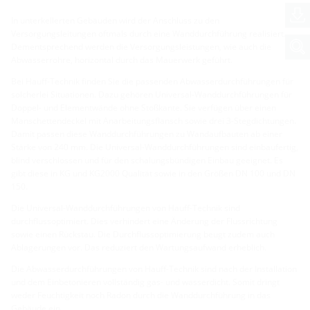
In unterkellerten Gebäuden wird der Anschluss zu den
Versorgungsleitungen oftmals durch eine Wanddurchführung realisiert.
Dementsprechend werden die Versorgungsleistungen, wie auch die
Abwasserrohre, horizontal durch das Mauerwerk geführt.
Bei Hauff-Technik finden Sie die passenden Abwasserdurchführungen für
solcherlei Situationen. Dazu gehören Universal-Wanddurchführungen für
Doppel- und Elementwände ohne Stoßkante. Sie verfügen über einen
Manschettendeckel mit Anarbeitungsflansch sowie drei 3-Stegdichtungen.
Damit passen diese Wanddurchführungen zu Wandaufbauten ab einer
Stärke von 240 mm. Die Universal-Wanddurchführungen sind einbaufertig,
blind verschlossen und für den schalungsbündigen Einbau geeignet. Es
gibt diese in KG und KG2000 Qualität sowie in den Größen DN 100 und DN
150.
Die Universal-Wanddurchführungen von Hauff-Technik sind
durchflussoptimiert. Dies verhindert eine Änderung der Flussrichtung
sowie einen Rückstau. Die Durchflussoptimierung beugt zudem auch
Ablagerungen vor. Das reduziert den Wartungsaufwand erheblich.
Die Abwasserdurchführungen von Hauff-Technik sind nach der Installation
und dem Einbetonieren vollständig gas- und wasserdicht. Somit dringt
weder Feuchtigkeit noch Radon durch die Wanddurchführung in das
Gebäude ein.