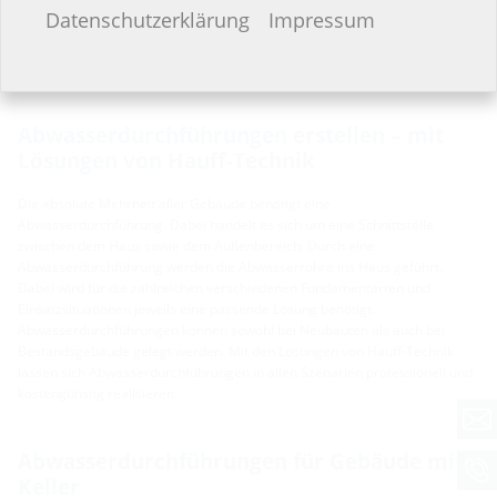
Ich möchte keine Angaben machen.
Datenschutzerklärung
Impressum
Abwasserdurchführungen erstellen – mit
Lösungen von Hauff-Technik
Die absolute Mehrheit aller Gebäude benötigt eine
Abwasserdurchführung. Dabei handelt es sich um eine Schnittstelle
zwischen dem Haus sowie dem Außenbereich. Durch eine
Abwasserdurchführung werden die Abwasserrohre ins Haus geführt.
Dabei wird für die zahlreichen verschiedenen Fundamentarten und
Einsatzsituationen jeweils eine passende Lösung benötigt.
Abwasserdurchführungen können sowohl bei Neubauten als auch bei
Bestandsgebäude gelegt werden. Mit den Lösungen von Hauff-Technik
lassen sich Abwasserdurchführungen in allen Szenarien professionell und
kostengünstig realisieren.
Abwasserdurchführungen für Gebäude mit
Keller