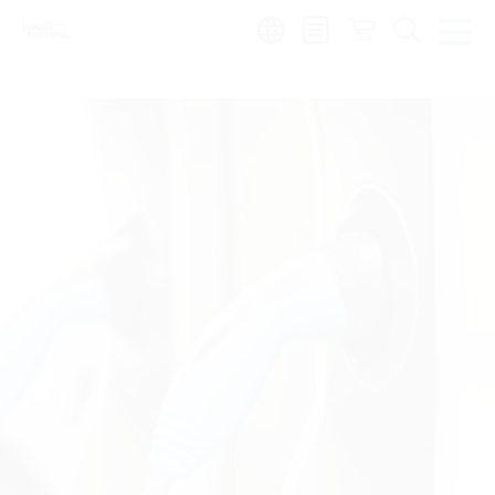
Region:
en
|
es