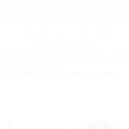
100
110
227
210
300
UFR1
100
110
227
210
300
UFR1
Weitere Varianten
1) Bitte beachten Sie, dass seit dem 01.05.2026 auf die hier
ausgewiesenen Preise ein temporärer Teuerungszuschlag in Höhe von 5,3
% erhoben wird. D1: Futterrohr Øi, D2: Futterrohr Øa, D3: Flansch
Kantenmaß, D4: Flansch Flächenmaß
Lieferzeit abgehend: 3-5 Arbeitstage, Zwischenverkauf vorbehalten