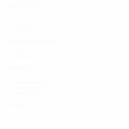
Eigenschaften:
FHRK-zertifiziert
einbaufertig verschlossen
formstabil
bruchunempfindlich
Anwendungsbereich:
Wassereinwirkungsklasse DIN 18533: W1-E und W2.1-E
WU-Richtlinie: Beanspruchungsklasse 1 und 2
Werkstoff:
Rohr: PVC-U
Anarbeitungsflansch: ABS
3-Stegdichtungen: EPDM
Verschlussdeckel: PE
Dichtheit:
gas- und wasserdicht