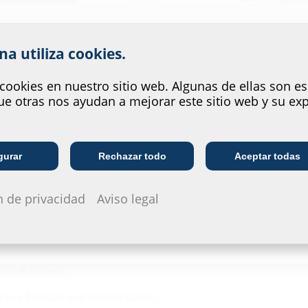
 el servicio que ofrece nuestr
na utiliza cookies.
cookies en nuestro sitio web. Algunas de ellas son es
e otras nos ayudan a mejorar este sitio web y su exp
Empresa de
Empresa de servicios
gurar
Rechazar todo
Aceptar todas
I
telecomunicaciones
públicos
n de privacidad
Aviso legal
ter Hand
echnische Hintergründe und Lösungen rund um die Themen Abdichtu
rmen, Produktentwicklungen oder Anwendungbeispiele – hier fin
Hauff-Technik.
 neue Beiträge und Solutionguides.