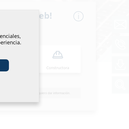
o sitio web!
enciales,
eriencia.
nstalaciones
Constructora
No quiero dar información.
ng,
den Sie