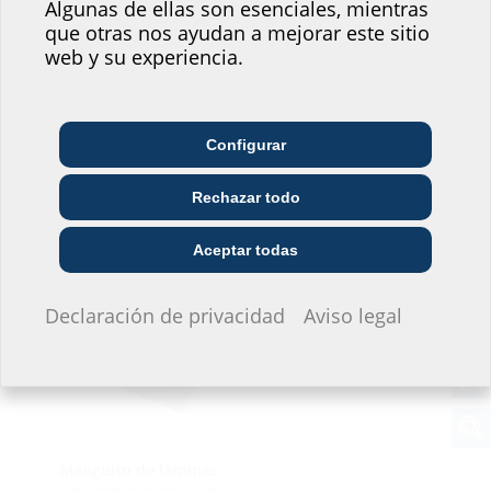
Algunas de ellas son esenciales, mientras
nuestro sitio web!
que otras nos ayudan a mejorar este sitio
¿Dónde se situaría usted?
web y su experiencia.
Configurar
Empresa de
Arquitectura y diseño
Mayorista
telecomunicaciones
Rechazar todo
Manguitos de láminas HFM
Empresa de servicios
Instalaciones
Constructora
públicos
Aceptar todas
No quiero dar información.
Declaración de privacidad
Aviso legal
Manguito de láminas
para entradas por la losa