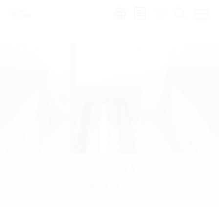
Region:
en
|
es
Learn more