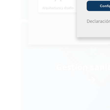
Confi
Arquitectura y diseño
Mayorista
Declaració
Gestión sani