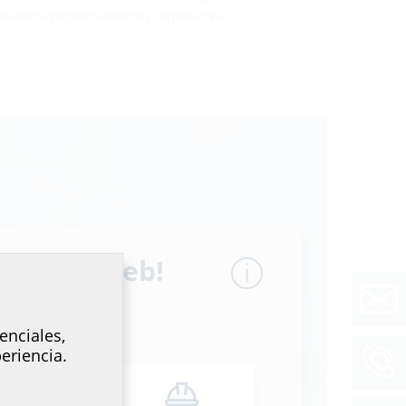
nuestra responsabilidad corporativa.
ón ambiental y
o sitio web!
energética
enciales,
eriencia.