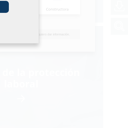
nstalaciones
Constructora
No quiero dar información.
 de la protección
laboral