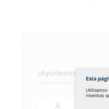
fluye correctamente, podemos amplia
Gestión de cali
¡Ayúdenos a mejorar
Esta pági
proceso
¿Dónde se situaría usted?
Utilizamos 
mientras qu