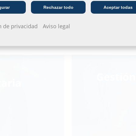
Empresa de
Empresa de servicios
gurar
Rechazar todo
Aceptar todas
I
telecomunicaciones
públicos
n de privacidad
Aviso legal
Gestión
taria