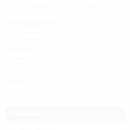
mit Spartendichtelementen sowie einem oder mehreren
Außendichtelementen (je nach Wandart) zu ergänzen
Anwendungsbereich:
Wassereinwirkungsklasse DIN 18533: W1-E und W2.1-E
WU-Richtlinie: Beanspruchungsklasse 1 und 2
Werkstoff:
Innenabdichtung: Aluminiumdruckguss/EPDM
Mantelrohre: PVC
Schrauben und Unterlegscheiben: Edelstahl V2A (AISI 304L)
Dichtheit:
gas- und wasserdicht bis 1,0 bar
Downloads