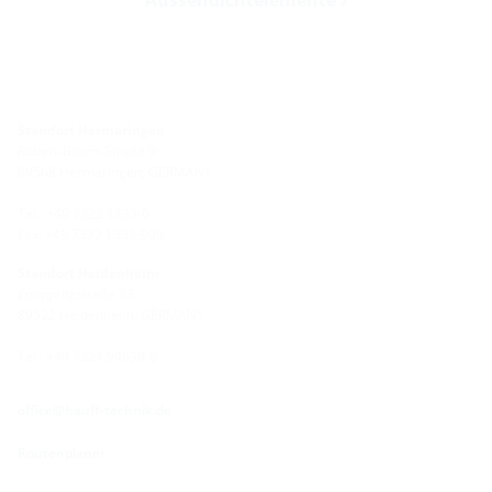
Standort Hermaringen
Robert-Bosch-Straße 9
89568 Hermaringen, GERMANY
Tel.: +49 7322 1333-0
Fax: +49 7322 1333-999
Standort Heidenheim
Zoeppritzstraße 73
89522 Heidenheim, GERMANY
Tel.: +49 7321 94690-0
office@hauff-technik.de
Routenplaner