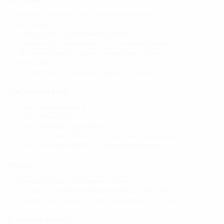
Abdichtung aller Versorgungsleitungen durch eine
Einführung
durchgängige Schutzrohrverbindung bis zu den
Hauptversorgungsleitungen an der Grundstücksgrenze
alle Gewerke werden getrennt voneinander geführt und
abgedichtet
die Anordnung der einzelnen Sparten ist flexibel
Lieferumfang:
1 Stück Innenabdichtung
5 Stück Mantelrohre
1 Stück Prüfventil (vormontiert)
4 Stück Schrauben M8x45 für Fernwärme-Dichtelemente
6 Stück Schrauben M8x50 für Spartendichtelemente
Maße:
Innenabdichtung mit Dichtbreite: 30 mm
passend für Kernbohrung/Futterrohr Øi: 298 - 303 mm
maximale Wandstärke: 500 mm (Sonderlänge auf Anfrage)
Eigenschaften: