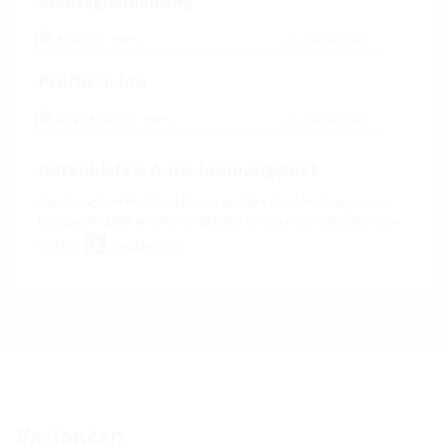
Montageanleitung
MSH FW
(PDF)
Download
Prüfberichte
KIWA MSH FW
(PDF)
Download
Datenblatt & Ausschreibungstext
Zum Download des Datenblattes und der Ausschreibungstexte,
bitte das Produkt im unteren Bereich konfigurieren und über das
Symbol
downloaden.
Varianten