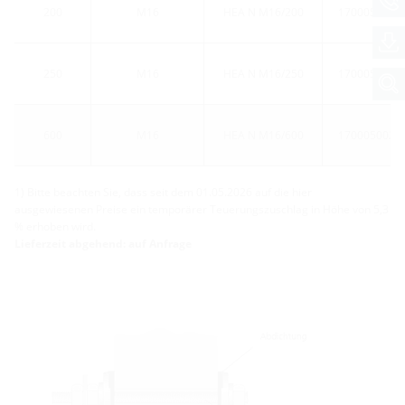
200
M16
HEA N M16/200
1700050010
250
M16
HEA N M16/250
1700050060
600
M16
HEA N M16/600
1700050020
1) Bitte beachten Sie, dass seit dem 01.05.2026 auf die hier
ausgewiesenen Preise ein temporärer Teuerungszuschlag in Höhe von 5,3
% erhoben wird.
Lieferzeit abgehend: auf Anfrage