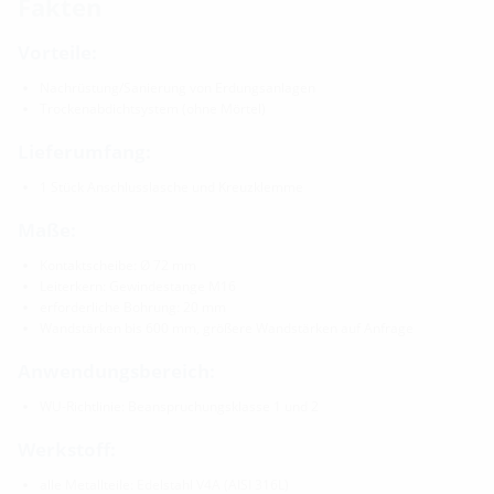
Fakten
Vorteile:
Nachrüstung/Sanierung von Erdungsanlagen
Trockenabdichtsystem (ohne Mörtel)
Lieferumfang:
1 Stück Anschlusslasche und Kreuzklemme
Maße:
Kontaktscheibe: Ø 72 mm
Leiterkern: Gewindestange M16
erforderliche Bohrung: 20 mm
Wandstärken bis 600 mm, größere Wandstärken auf Anfrage
Anwendungsbereich:
WU-Richtlinie: Beanspruchungsklasse 1 und 2
Werkstoff:
alle Metallteile: Edelstahl V4A (AISI 316L)